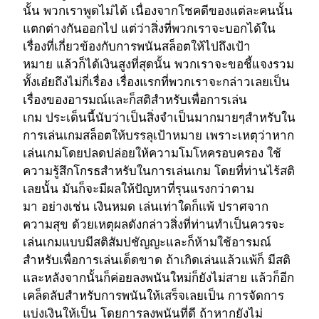
นั้น พวกเราพูดไม่ได้ เนื่องจากโชคดีของแต่ละคนนั้น
แตกต่างกันออกไป แต่ว่าสิ่งที่พวกเราจะบอกได้ใน
เรื่องที่เกี่ยวข้องกับการพนันสล็อตให้ไปถึงเป้า
หมาย แล้วก็ได้เงินสูงที่สุดนั้น พวกเราจะขอชี้แจงรวม
ทั้งเอ๋ยถึงไม่กี่เรื่อง เรื่องแรกที่พวกเราจะกล่าวเลยเป็น
เรื่องของอารมณ์และก็สติสำหรับเพื่อการเล่น
เกม ประเด็นนี้นับว่าเป็นสิ่งจำเป็นมากมายๆสำหรับใน
การเล่นเกมสล็อตให้บรรลุเป้าหมาย เพราะเหตุว่าหาก
เล่นเกมโดยปลดปล่อยให้ความโมโหครอบครอง ใช้
ความรู้สึกโกรธสำหรับในการเล่นเกม โดยที่ท่านไร้สติ
เลยนั้น มันก็จะมีผลให้ปัญหาที่รุนแรงกว่าตาม
มา อย่างเช่น เงินหมด เล่นเท่าใดก็แพ้ ปราศจาก
ความสุข ด้วยเหตุผลดังกล่าวสิ่งที่ท่านทำเป็นควรจะ
เล่นเกมแบบมีสติสัมปชัญญะและก็ห้ามใช้อารมณ์
สำหรับเพื่อการเล่นเด็ดขาด ถ้าเกิดเล่นแล้วแพ้ก็ มีสติ
และหลังจากนั้นก็ค่อยลงพนันใหม่ก็ยังไม่สาย แล้วก็อีก
เคล็ดลับสำหรับการพนันให้เสร็จเลยเป็น การจัดการ
แบ่งเงินให้เป็น โดยการลงพนันที่ดี ถ้าหากยังไม่