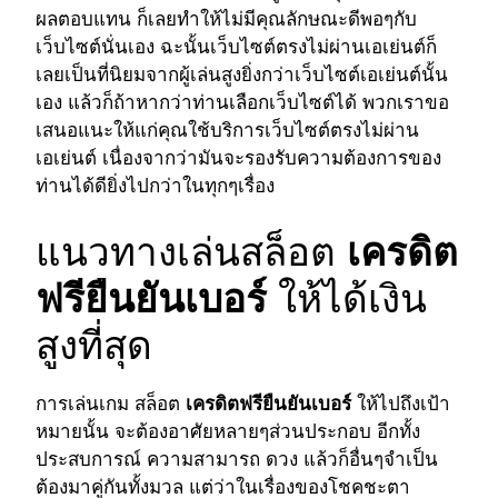
ผลตอบแทน ก็เลยทำให้ไม่มีคุณลักษณะดีพอๆกับ
เว็บไซต์นั่นเอง ฉะนั้นเว็บไซต์ตรงไม่ผ่านเอเย่นต์ก็
เลยเป็นที่นิยมจากผู้เล่นสูงยิ่งกว่าเว็บไซต์เอเย่นต์นั้น
เอง แล้วก็ถ้าหากว่าท่านเลือกเว็บไซต์ได้ พวกเราขอ
เสนอแนะให้แก่คุณใช้บริการเว็บไซต์ตรงไม่ผ่าน
เอเย่นต์ เนื่องจากว่ามันจะรองรับความต้องการของ
ท่านได้ดียิ่งไปกว่าในทุกๆเรื่อง
แนวทางเล่นสล็อต
เครดิต
ฟรียืนยันเบอร์
ให้ได้เงิน
สูงที่สุด
การเล่นเกม สล็อต
เครดิตฟรียืนยันเบอร์
ให้ไปถึงเป้า
หมายนั้น จะต้องอาศัยหลายๆส่วนประกอบ อีกทั้ง
ประสบการณ์ ความสามารถ ดวง แล้วก็อื่นๆจำเป็น
ต้องมาคู่กันทั้งมวล แต่ว่าในเรื่องของโชคชะตา