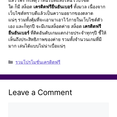
แล้ว เพราะเหตุว่าหันไปที่แห่งไหน เว็บไซต์
ใด ก็มี สล็อต
เครดิตฟรียืนยันเบอร์
ทั้งมวล เนื่องจาก
เว็บไซต์ทราบดีแล้วเป็นความอยากของตลาด
แน่ๆ รวมทั้งคุ้มที่จะเอามาเอาไว้ภายในเว็บไซต์ตัว
เอง และก็ทุกปี จะมีเกมสล็อตค่าย สล็อต
เครดิตฟรี
ยืนยันเบอร์
ที่ติดอันดับเกมแตกง่ายประจำทุกๆปี ชี้ให้
เห็นถึงประสิทธิภาพของค่าย รวมทั้งจำนวนเกมที่มี
มาก เล่นได้แบบไม่น่าเบื่อแน่ๆ
Categories
รวมโปรโมชั่นเครดิตฟรี
Leave a Comment
Comment