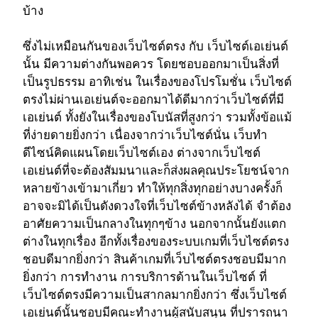
บ้าง
ซึ่งไม่เหมือนกันของเว็บไซต์ตรง กับ เว็บไซต์เอเย่นต์
นั้น มีความต่างกันพอควร โดยชอบออกมาเป็นสิ่งที่
เป็นรูปธรรม อาทิเช่น ในเรื่องของโปรโมชั่น เว็บไซต์
ตรงไม่ผ่านเอเย่นต์จะออกมาได้ดีมากว่าเว็บไซต์ที่มี
เอเย่นต์ ทั้งยังในเรื่องของโบนัสที่สูงกว่า รวมทั้งข้อแม้
ที่ง่ายดายยิ่งกว่า เนื่องจากว่าเว็บไซต์นั่น เว็บทำ
ดีไซน์คิดแผนโดยเว็บไซต์เอง ต่างจากเว็บไซต์
เอเย่นต์ที่จะต้องสัมมนาและก็ส่งผลคุณประโยชน์จาก
หลายข้างเข้ามาเกี่ยว ทำให้ทุกสิ่งทุกอย่างบางครั้งก็
อาจจะมิได้เป็นดังดวงใจที่เว็บไซต์ข้างหลังได้ จำต้อง
อาศัยความเป็นกลางในทุกๆข้าง นอกจากนั้นยังแตก
ต่างในทุกเรื่อง อีกทั้งเรื่องของระบบเกมที่เว็บไซต์ตรง
ชอบดีมากยิ่งกว่า สินค้าเกมที่เว็บไซต์ตรงชอบมีมาก
ยิ่งกว่า การทำงาน การบริการด้านในเว็บไซต์ ที่
เว็บไซต์ตรงมีความเป็นสากลมากยิ่งกว่า ซึ่งเว็บไซต์
เอเย่นต์นั้นชอบมีคณะทำงานผู้สนับสนุน ที่ปรารถนา