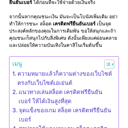
ยืนยันเบอร์
ได้ก่อนที่จะใช้จ่ายด้วยเงินจริง
จากนั้นหากคุณชนะเงิน มันจะเป็นโบนัสเพิ่มเติม อย่า
ทำให้การชนะ สล็อต
เครดิตฟรียืนยันเบอร์
เป็นจุด
ประสงค์หลักของคุณในการเดิมพัน ขอให้สนุกและถ้า
คุณชนะก็สนุกไปกับสิ่งพิเศษ ดังนั้นเพียงแค่ผ่อนคลาย
และปล่อยให้ความบันเทิงในคาสิโนเริ่มต้นขึ้น
เมนู
ความหมายแล้วก็ความต่างของเว็บไซต์
ตรงกับเว็บไซต์เอเย่นต์
แนวทางเล่นสล็อต เครดิตฟรียืนยัน
เบอร์ ให้ได้เงินสูงที่สุด
จุดแข็งของเกม สล็อต เครดิตฟรียืนยัน
เบอร์