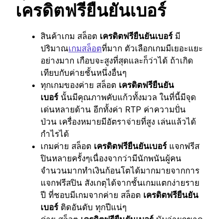
เครดิตฟรียืนยันเบอร์
สินค้าเกม สล็อต
เครดิตฟรียืนยันเบอร์
มี
ปริมาณ
เกมสล็อต
ที่มาก ตัวเลือกเกมมีเยอะแยะ
อย่างมาก เกือบจะสูงที่สุดและก็ว่าได้ ถ้าเกิด
เทียบกับค่ายชั้นหนึ่งอื่นๆ
ทุกเกมของค่าย สล็อต
เครดิตฟรียืนยัน
เบอร์
นั้นมีคุณภาพคับแก้วทั้งมวล ในที่นี้มีจุด
เด่นหลายด้าน อีกทั้งค่า RTP ค่าความปั่น
ป่วน เครื่องหมายมีอัตราจ่ายที่สูง เล่นแล้วได้
กำไรได้
เกมค่าย สล็อต
เครดิตฟรียืนยันเบอร์
แจกฟรีส
ปินหลายครั้งๆเนื่องจากว่ามีนักพนันผู้คน
จำนวนมากทำเงินก้อนโตได้มากมายจากการ
แจกฟรีสปิน สังเกตุได้จากชั้นเกมแตกง่ายราย
ปี ที่ชอบมีเกมจากค่าย สล็อต
เครดิตฟรียืนยัน
เบอร์
ติดอันดับ ทุกปีแน่ๆ