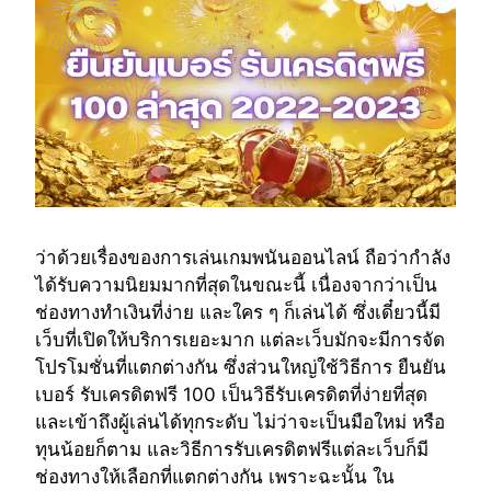
ว่าด้วยเรื่องของการเล่นเกมพนันออนไลน์ ถือว่ากำลัง
ได้รับความนิยมมากที่สุดในขณะนี้ เนื่องจากว่าเป็น
ช่องทางทำเงินที่ง่าย และใคร ๆ ก็เล่นได้ ซึ่งเดี๋ยวนี้มี
เว็บที่เปิดให้บริการเยอะมาก แต่ละเว็บมักจะมีการจัด
โปรโมชั่นที่แตกต่างกัน ซึ่งส่วนใหญ่ใช้วิธีการ ยืนยัน
เบอร์ รับเครดิตฟรี 100 เป็นวิธีรับเครดิตที่ง่ายที่สุด
และเข้าถึงผู้เล่นได้ทุกระดับ ไม่ว่าจะเป็นมือใหม่ หรือ
ทุนน้อยก็ตาม และวิธีการรับเครดิตฟรีแต่ละเว็บก็มี
ช่องทางให้เลือกที่แตกต่างกัน เพราะฉะนั้น ใน