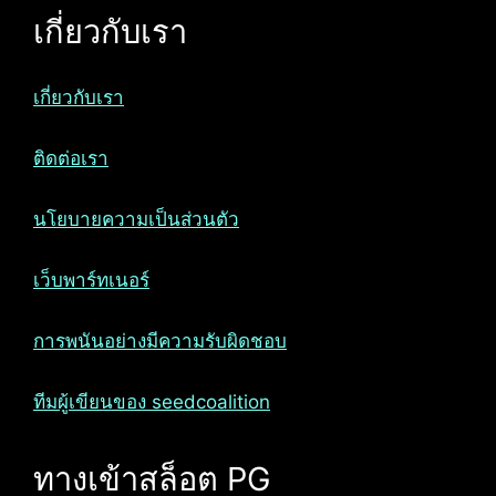
เกี่ยวกับเรา
เกี่ยวกับเรา
ติดต่อเรา
นโยบายความเป็นส่วนตัว
เว็บพาร์ทเนอร์
การพนันอย่างมีความรับผิดชอบ
ทีมผู้เขียนของ
seedcoalition
ทางเข้าสล็อต PG