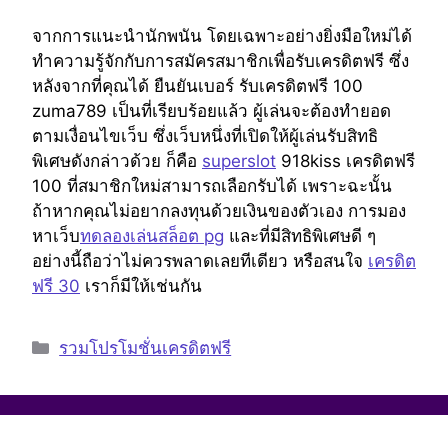
จากการแนะนำนักพนัน โดยเฉพาะอย่างยิ่งมือใหม่ได้
ทำความรู้จักกับการสมัครสมาชิกเพื่อรับเครดิตฟรี ซึ่ง
หลังจากที่คุณได้ ยืนยันเบอร์ รับเครดิตฟรี 100
zuma789 เป็นที่เรียบร้อยแล้ว ผู้เล่นจะต้องทำยอด
ตามเงื่อนไขเว็บ ซึ่งเว็บหนึ่งที่เปิดให้ผู้เล่นรับสิทธิ
พิเศษดังกล่าวด้วย ก็คือ
superslot
918kiss เครดิตฟรี
100 ที่สมาชิกใหม่สามารถเลือกรับได้ เพราะฉะนั้น
ถ้าหากคุณไม่อยากลงทุนด้วยเงินของตัวเอง การมอง
หาเว็บ
ทดลองเล่นสล็อต pg
และที่มีสิทธิพิเศษดี ๆ
อย่างนี้ถือว่าไม่ควรพลาดเลยทีเดียว หรือสนใจ
เครดิต
ฟรี 30
เราก็มีให้เช่นกัน
Categories
รวมโปรโมชั่นเครดิตฟรี