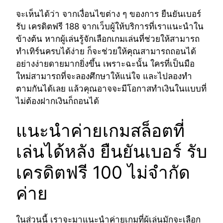
จะเห็นได้ว่า จากเงื่อนไขต่าง ๆ ของการ ยืนยันเบอร์
รับ เครดิตฟรี 188 จากเว็บผู้ให้บริการที่เราแนะนำใน
ข้างต้น หากผู้เล่นรู้จักเลือกเกมเล่นที่ช่วยให้สามารถ
ทำเทิร์นครบได้ง่าย ก็จะช่วยให้คุณสามารถถอนได้
อย่างง่ายดายมากยิ่งขึ้น เพราะฉะนั้น ใครที่เป็นมือ
ใหม่สามารถที่จะลองศึกษาให้แน่ใจ และไปลองทำ
ตามกันได้เลย แล้วคุณอาจจะมีโอกาสทำเงินในแบบที่
ไม่ต้องฝากเงินก็ถอนได้
แนะนำค่ายเกมสล็อตที่
เล่นได้หลัง ยืนยันเบอร์ รับ
เครดิตฟรี 100 ไม่จำกัด
ค่าย
ในส่วนนี้ เราจะมาแนะนำค่ายเกมที่ผู้เล่นมักจะเลือก