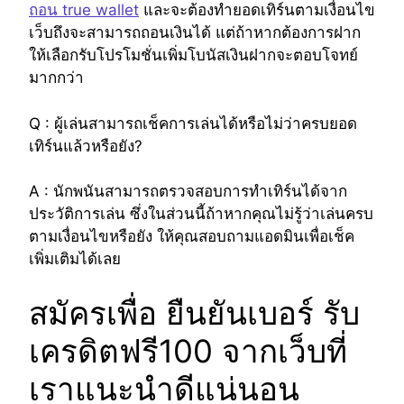
ถอน true wallet
และจะต้องทำยอดเทิร์นตามเงื่อนไข
เว็บถึงจะสามารถถอนเงินได้ แต่ถ้าหากต้องการฝาก
ให้เลือกรับโปรโมชั่นเพิ่มโบนัสเงินฝากจะตอบโจทย์
มากกว่า
Q : ผู้เล่นสามารถเช็คการเล่นได้หรือไม่ว่าครบยอด
เทิร์นแล้วหรือยัง?
A : นักพนันสามารถตรวจสอบการทำเทิร์นได้จาก
ประวัติการเล่น ซึ่งในส่วนนี้ถ้าหากคุณไม่รู้ว่าเล่นครบ
ตามเงื่อนไขหรือยัง ให้คุณสอบถามแอดมินเพื่อเช็ค
เพิ่มเติมได้เลย
สมัครเพื่อ ยืนยันเบอร์ รับ
เครดิตฟรี100 จากเว็บที่
เราแนะนำดีแน่นอน