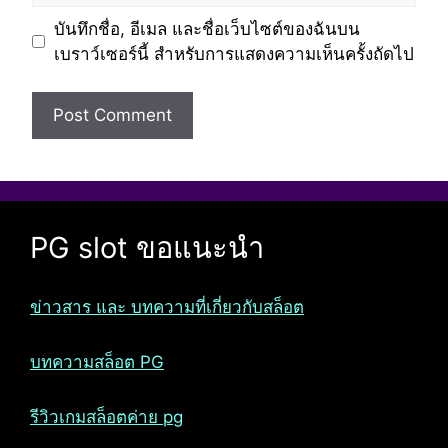
บันทึกชื่อ, อีเมล และชื่อเว็บไซต์ของฉันบน
เบราว์เซอร์นี้ สำหรับการแสดงความเห็นครั้งถัดไป
PG slot ขอแนะนำ
ข่าวสาร และ บทความที่เกี่ยวกับสล็อต
บทความสล็อต PG
รีวิวเกมสล็อตค่าย pg