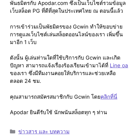
พันธมิตรกับ Apodar.com ซึ่งเป็นเว็บไซต์รวมข้อมูล
เว็บสล็อต PG ที่ดีที่สุดในประเทศไทย ณ ตอนนี้แล้ว
การเข้าร่วมเป็นพัธมิตรของ Gcwin ทำให้ขอบข่าย
การดูแลเว็บไซต์เล่นสล็อตออนไลน์ของเรา เพิ่มขึ้น
มาอีก 1 เว็บ
ดังนั้น ผู้เล่นท่านใดที่ใช้บริการกับ Gcwin และเกิด
ปัญหา สามารถแจ้งเรื่องร้องเรียนเข้ามาได้ที่
Line oa
ของเรา ซึ่งมีทีมงานคอยให้บริการและช่วยเหลือ
ตลอด 24 ชม.
คุณสามารถสมัครสมาชิกกับ Gcwin โดย
คลิกที่นี่
Apodar ยินดีรับใช้ นักพนันสล็อตทุก ๆ ท่าน
Categories
ข่าวสาร และ บทความ