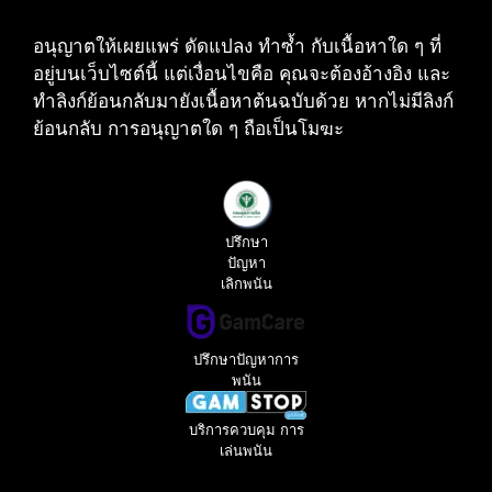
อนุญาตให้เผยแพร่ ดัดแปลง ทำซ้ำ กับเนื้อหาใด ๆ ที่
อยู่บนเว็บไซต์นี้ แต่เงื่อนไขคือ คุณจะต้องอ้างอิง และ
ทำลิงก์ย้อนกลับมายังเนื้อหาต้นฉบับด้วย หากไม่มีลิงก์
ย้อนกลับ การอนุญาตใด ๆ ถือเป็นโมฆะ
ปรึกษา
ปัญหา
เลิกพนัน
ปรึกษาปัญหาการ
พนัน
บริการควบคุม การ
เล่นพนัน