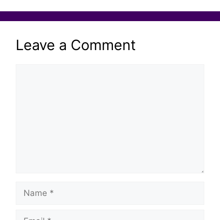
Leave a Comment
Comment
Name
Email