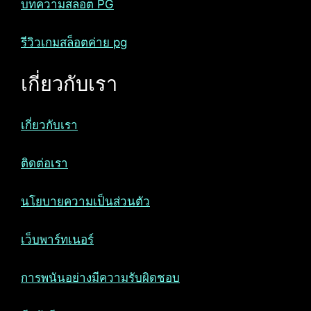
บทความสล็อต PG
รีวิวเกมสล็อตค่าย pg
เกี่ยวกับเรา
เกี่ยวกับเรา
ติดต่อเรา
นโยบายความเป็นส่วนตัว
เว็บพาร์ทเนอร์
การพนันอย่างมีความรับผิดชอบ