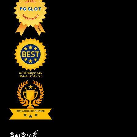
ลิขสิทธิ์