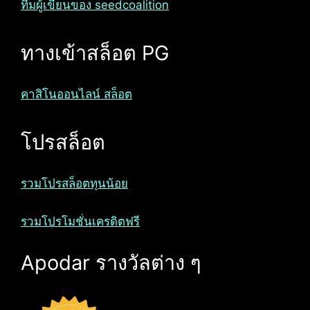
ทีมผู้เขียนของ
seedcoalition
ทางเข้าสล็อต PG
คาสิโนออนไลน์ สล็อต
โปรสล็อต
รวมโปรสล็อตทุนน้อย
รวมโปรโมชั่นเครดิตฟรี
Apodar รางวัลต่าง ๆ